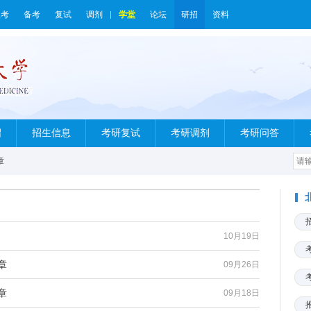
报考
备考
复试
调剂
学堂
论坛
研招
资料
绍
招生信息
考研复试
考研调剂
考研问答
章
10月19日
章
09月26日
章
09月18日