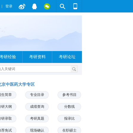
登录
考研经验
考研资料
考研论坛
北京中医药大学专区
招生简章
专业目录
参考书目
考研大纲
成绩查询
分数线
考研录取
考研真题
报录比
推荐免试
现场确认
在职硕士