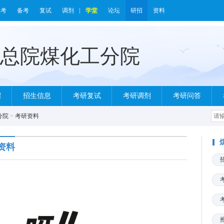
报考
备考
复试
调剂
学堂
论坛
研招
资料
绍
招生信息
考研复试
考研调剂
考研问答
分院
>
考研资料
资料