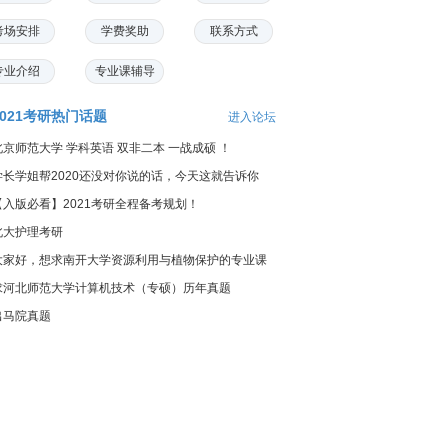
考场安排
学费奖助
联系方式
专业介绍
专业课辅导
2021考研热门话题
进入论坛
北京师范大学 学科英语 双非二本 一战成硕 ！
学长学姐帮2020还没对你说的话，今天这就告诉你
【入版必看】2021考研全程备考规划！
北大护理考研
大家好，想求南开大学资源利用与植物保护的专业课
料...
求河北师范大学计算机技术（专硕）历年真题
出马院真题