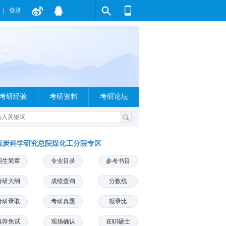
登录
考研经验
考研资料
考研论坛
煤炭科学研究总院煤化工分院专区
招生简章
专业目录
参考书目
考研大纲
成绩查询
分数线
考研录取
考研真题
报录比
推荐免试
现场确认
在职硕士