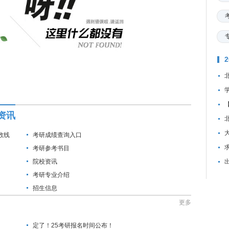
资讯
数线
考研成绩查询入口
资
考研参考书目
院校资讯
考研专业介绍
招生信息
更多
定了！25考研报名时间公布！