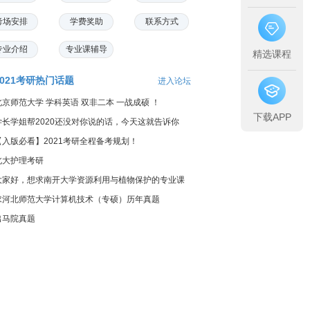
考场安排
学费奖助
联系方式
专业介绍
专业课辅导
精选课程
2021考研热门话题
进入论坛
北京师范大学 学科英语 双非二本 一战成硕 ！
下载APP
学长学姐帮2020还没对你说的话，今天这就告诉你
【入版必看】2021考研全程备考规划！
北大护理考研
大家好，想求南开大学资源利用与植物保护的专业课
料...
求河北师范大学计算机技术（专硕）历年真题
出马院真题