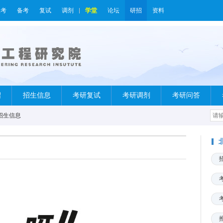
报考
备考
复试
调剂
学堂
论坛
研招
资料
绍
招生信息
考研复试
考研调剂
考研问答
招生信息