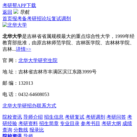
考研帮APP下载
返回
导航
首页
报考
备考
研招
论坛
复试
调剂
北华大学
是吉林省省属规模最大的重点综合性大学，1999年经
教育部批准，由原吉林师范学院、吉林医学院、吉林林学院、
吉林...
详情>>
官 网：
北华大学研究生院
地 址：吉林省吉林市丰满区滨江东路3999号
邮 编：132013
电 话：0432-64608053
北华大学研招办联系方式
院校资讯
导师介绍
招生信息
考研复试
考研调剂
考研问答
考
研经验
考研资料
招生简章
专业目录
参考书目
考研大纲
成绩
查询
分数线
报录比
院校资讯
导师