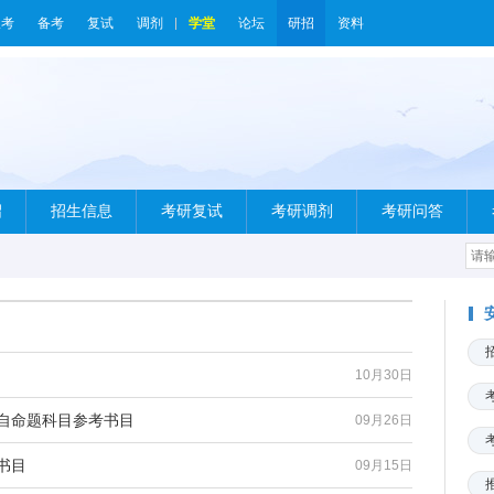
报考
备考
复试
调剂
学堂
论坛
研招
资料
绍
招生信息
考研复试
考研调剂
考研问答
10月30日
试自命题科目参考书目
09月26日
书目
09月15日