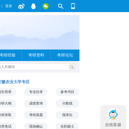
登录
考研经验
考研资料
考研论坛
安徽农业大学专区
招生简章
专业目录
参考书目
考研大纲
成绩查询
分数线
考研录取
考研真题
报录比
在线客服
推荐免试
现场确认
在职硕士