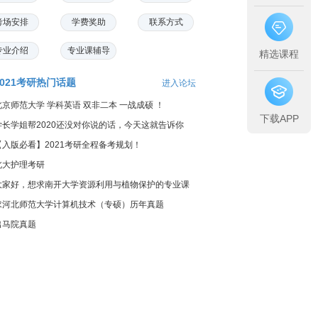
考场安排
学费奖助
联系方式
专业介绍
专业课辅导
精选课程
2021考研热门话题
进入论坛
北京师范大学 学科英语 双非二本 一战成硕 ！
下载APP
学长学姐帮2020还没对你说的话，今天这就告诉你
【入版必看】2021考研全程备考规划！
北大护理考研
大家好，想求南开大学资源利用与植物保护的专业课
料...
求河北师范大学计算机技术（专硕）历年真题
出马院真题