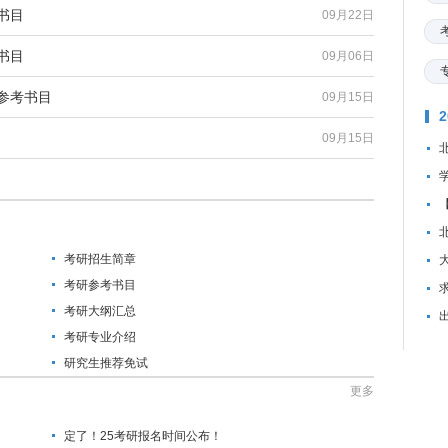
书目
09月22日
书目
09月06日
参考书目
09月15日
09月15日
考研招生简章
考研参考书目
资
考研大纲汇总
考研专业介绍
研究生推荐免试
更多
定了！25考研报名时间公布！