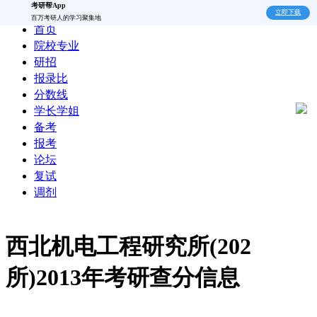
考研帮App
立即下载
百万考研人的学习聚集地
首页
院校专业
研招
报录比
分数线
学长学姐
备考
报考
论坛
复试
调剂
西北机电工程研究所(202
所)2013年考研查分信息