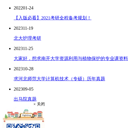
2022
01-24
【入版必看】2021考研全程备考规划！
2023
11-19
北大护理考研
2023
11-25
大家好，想求南开大学资源利用与植物保护的专业课资料..
2023
10-28
求河北师范大学计算机技术（专硕）历年真题
2023
09-05
出马院真题
× 关闭
考研资料
考研真题
考研经验