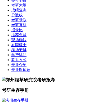
参考书目
考研大纲
成绩查询
分数线
考研录取
考研真题
报录比
推荐免试
现场确认
在职硕士
考场安排
学费奖助
联系方式
专业介绍
专业课辅导
考研生存手册