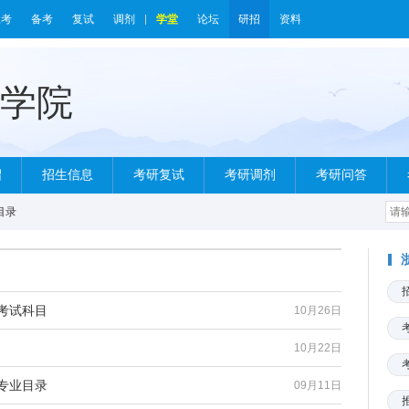
报考
备考
复试
调剂
学堂
论坛
研招
资料
绍
招生信息
考研复试
考研调剂
考研问答
目录
考试科目
10月26日
10月22日
专业目录
09月11日