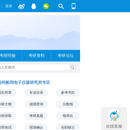
登录
考研经验
考研资料
考研论坛
扬州船用电子仪器研究所专区
招生简章
专业目录
参考书目
考研大纲
成绩查询
分数线
考研录取
考研真题
报录比
在线客服
推荐免试
现场确认
在职硕士