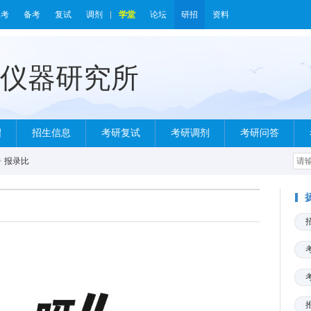
报考
备考
复试
调剂
学堂
论坛
研招
资料
绍
招生信息
考研复试
考研调剂
考研问答
>
报录比