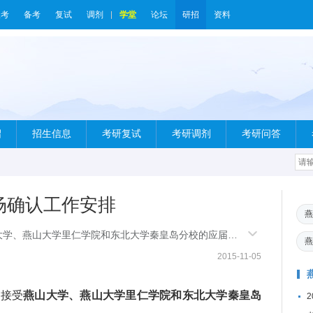
报考
备考
复试
调剂
学堂
论坛
研招
资料
绍
招生信息
考研复试
考研调剂
考研问答
现场确认工作安排
燕
大学、燕山大学里仁学院和东北大学秦皇岛分校的应届本
燕
东校区
2015-11-05
仅接受
燕山大学、燕山大学里仁学院和东北大学秦皇岛