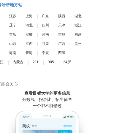
考研帮地方站
江苏
上海
广东
陕西
湖北
辽宁
河北
四川
天津
浙江
重庆
安徽
河南
吉林
福建
山西
江西
甘肃
广西
贵州
海南
青海
宁夏
西藏
江
内蒙古
211
985
34所
可能会关心：
查看目标大学
的更多信息
分数线、报录比、招生简章
一个都不能错过