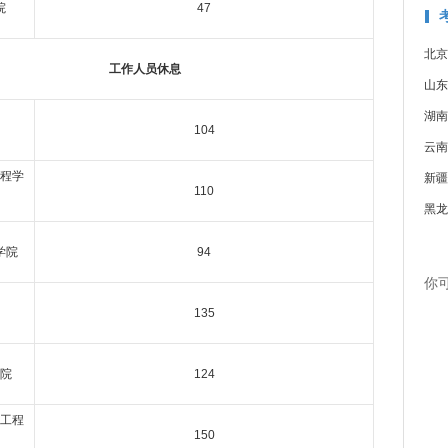
院
47
北京
工作人员休息
山东
湖南
104
云南
程学
新疆
110
黑龙
学院
94
你
135
院
124
工程
150