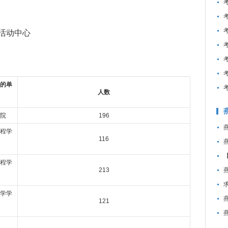
活动中心
的单
人数
院
196
程学
116
程学
213
学学
121