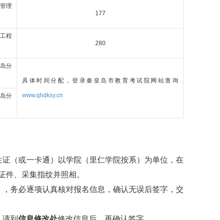
管理
177
工程
280
岛分
具体时间分配，登录秦皇岛市教育考试院网站查询
www.qhdksy.cn
岛分
证（或一卡通）以学院（里仁学院按系）为单位，在
证件、采集指纹并照相。
，务必逐项认真核对报名信息，确认无误后签字，交
，请到
信息修改处
修改信息后，再确认签字。