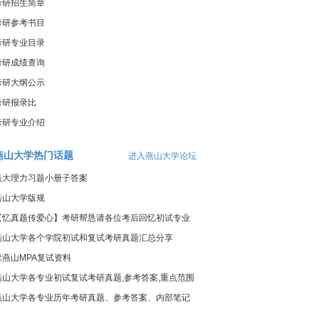
考研招生简章
考研参考书目
考研专业目录
考研成绩查询
考研大纲公示
考研报录比
考研专业介绍
燕山大学热门话题
进入燕山大学论坛
燕大理力习题小册子答案
燕山大学版规
【忆真题传爱心】考研帮恳请各位考后回忆初试专业
课真题
燕山大学各个学院初试和复试考研真题汇总分享
求燕山MPA复试资料
燕山大学各专业初试复试考研真题,参考答案,重点范围
燕山大学各专业历年考研真题、参考答案、内部笔记