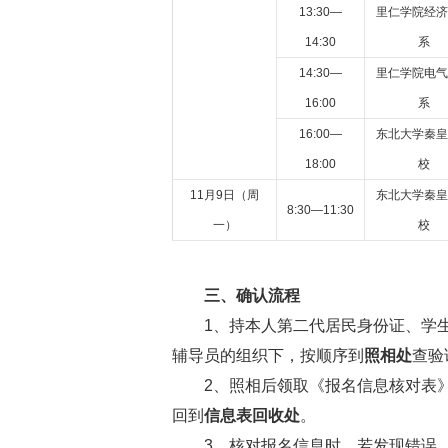
13:30—
里仁学院经济
14:30
系
14:30—
里仁学院电气
16:00
系
16:00—
东北大学秦皇
18:00
校
11月9日（周
东北大学秦皇
8:30—11:30
一）
校
三、确认流程
1、持本人第二代居民身份证、学生
辅导员的组织下，按顺序到
照相处
查验
2、照相后领取《报名信息核对表》
回到
信息表回收处
。
3、核对报名信息时，若发现错误