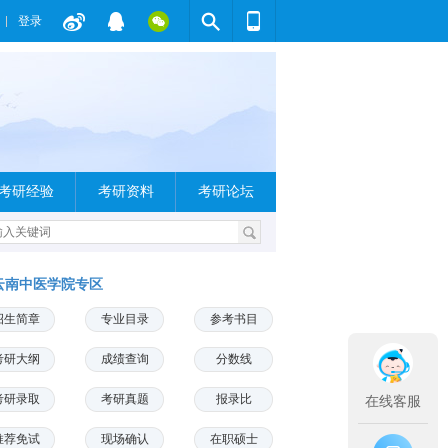
登录
考研经验
考研资料
考研论坛
云南中医学院专区
招生简章
专业目录
参考书目
考研大纲
成绩查询
分数线
考研录取
考研真题
报录比
在线客服
推荐免试
现场确认
在职硕士