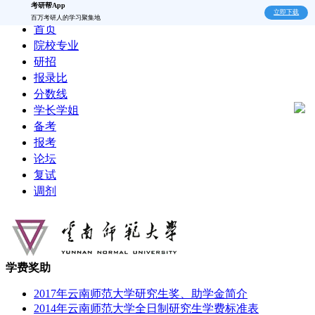
考研帮App
立即下载
百万考研人的学习聚集地
首页
院校专业
研招
报录比
分数线
学长学姐
备考
报考
论坛
复试
调剂
学费奖助
2017年云南师范大学研究生奖、助学金简介
2014年云南师范大学全日制研究生学费标准表