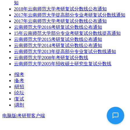
知
2018年云南师范大学考研复试分数线公布通知
2017年云南师范大学提高部分专业考研复试分数线通知
2017年云南师范大学考研复试分数线公布通知
云南师范大学2016考研复试分数线公布通知
15年云南师范大学部分专业考研复试分数线提高通知
云南师范大学2015考研复试分数线公布通知
云南师范大学2014考研复试分数线公布通知
云南师范大学2013年提高部分专业复试分数线通知
云南师范大学2008年考研复试分数线
云南师范大学2005年招收硕士研究生复试分数线
|
报考
|
备考
|
研招
|
论坛
|
复试
|
调剂
电脑版
|
考研帮客户端