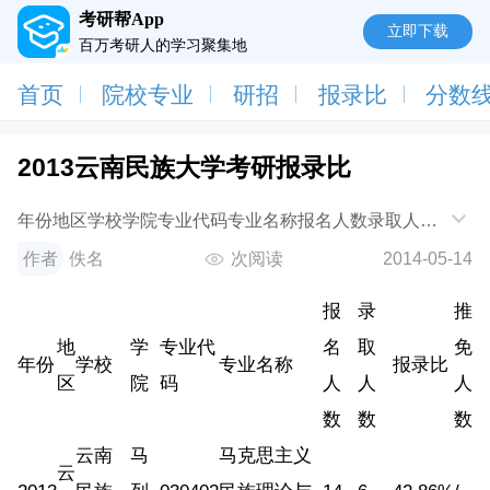
考研帮App
立即下载
百万考研人的学习聚集地
首页
院校专业
研招
报录比
分数
2013云南民族大学考研报录比
年份地区学校学院专业代码专业名称报名人数录取人数
报录比推免人数2013云南云南民族大学马列部030402
作者
佚名
次阅读
2014-05-14
马克思主义民族理论与政策14642.86%/2013云南云南
报
录
推
地
学
专业代
名
取
免
年份
学校
专业名称
报录比
区
院
码
人
人
人
数
数
数
云南
马
马克思主义
云