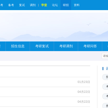
报考
备考
复试
调剂
学堂
论坛
研招
资料
绍
招生信息
考研复试
考研调剂
考研问答
01月23日
04月22日
04月22日