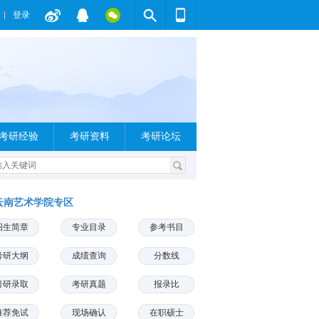
登录
考研经验
考研资料
考研论坛
云南艺术学院专区
招生简章
专业目录
参考书目
考研大纲
成绩查询
分数线
考研录取
考研真题
报录比
推荐免试
现场确认
在职硕士