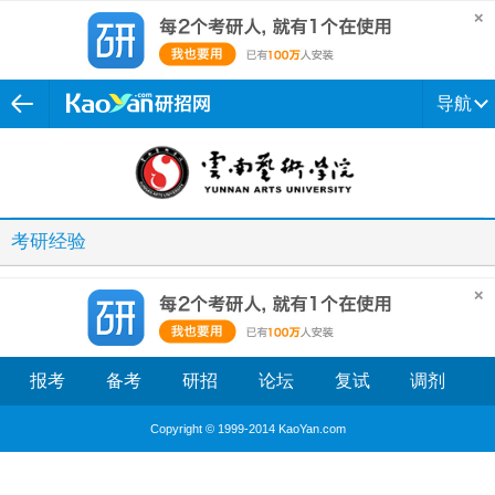
导航
考研经验
报考
备考
研招
论坛
复试
调剂
Copyright © 1999-2014 KaoYan.com