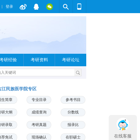
登录
考研经验
考研资料
考研论坛
右江民族医学院专区
招生简章
专业目录
参考书目
考研大纲
成绩查询
分数线
考研录取
考研真题
报录比
在线客服
推荐免试
现场确认
在职硕士