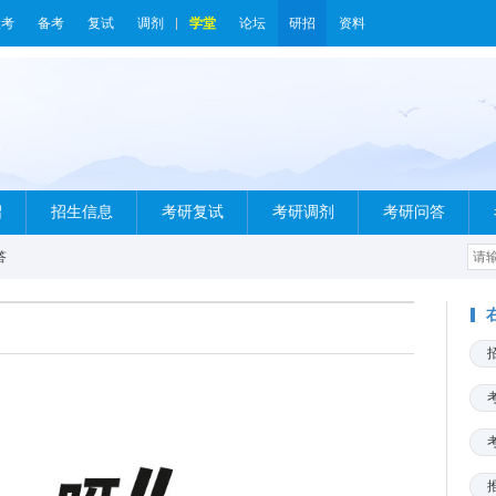
报考
备考
复试
调剂
学堂
论坛
研招
资料
绍
招生信息
考研复试
考研调剂
考研问答
答