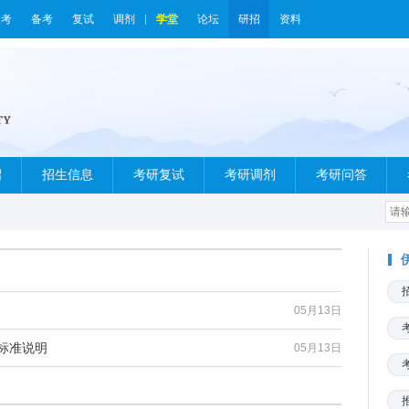
报考
备考
复试
调剂
学堂
论坛
研招
资料
绍
招生信息
考研复试
考研调剂
考研问答
05月13日
标准说明
05月13日