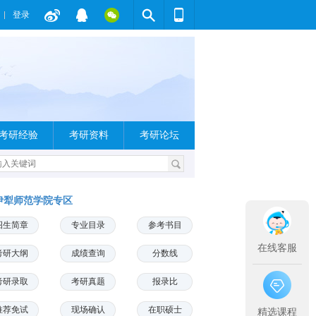
登录
考研经验
考研资料
考研论坛
伊犁师范学院专区
招生简章
专业目录
参考书目
在线客服
考研大纲
成绩查询
分数线
考研录取
考研真题
报录比
推荐免试
现场确认
在职硕士
精选课程