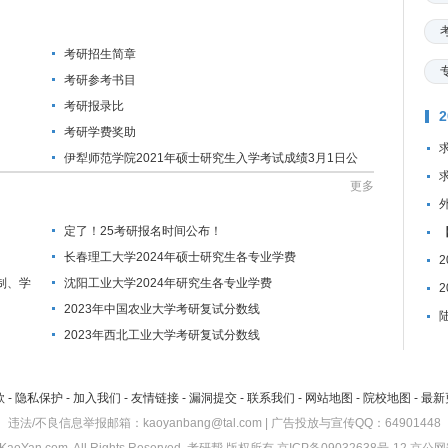
考研招生简章
考研参考书目
考研报录比
考研学费奖助
伊犁师范学院2021年硕士研究生入学考试成绩3月1日公
布
更多
定了！25考研报名时间公布！
长春理工大学2024年硕士研究生各专业学费
制、学
沈阳工业大学2024年研究生各专业学费
2023年中国农业大学考研复试分数线
2023年西北工业大学考研复试分数线
款
-
隐私保护
-
加入我们
-
友情链接
-
漏洞提交
-
联系我们
-
网站地图
-
院校地图
-
最新
违法/不良信息举报邮箱：kaoyanbang@tal.com | 广告投放与宣传QQ：64901448