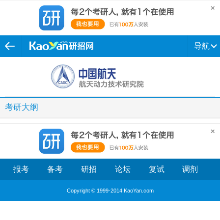
导航
考研大纲
报考
备考
研招
论坛
复试
调剂
Copyright © 1999-2014 KaoYan.com