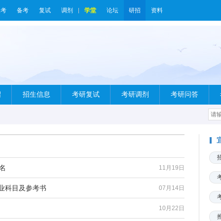
报考
备考
复试
调剂
学堂
论坛
研招
资料
绍
招生信息
考研复试
考研调剂
考研问答
名
11月19日
专业科目及参考书
07月14日
10月22日