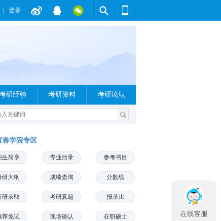
登录
考研经验
考研资料
考研论坛
宜春学院专区
招生简章
专业目录
参考书目
考研大纲
成绩查询
分数线
考研录取
考研真题
报录比
在线客服
推荐免试
现场确认
在职硕士