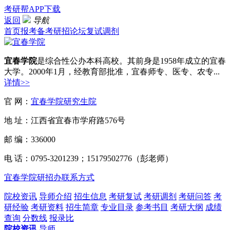
考研帮APP下载
返回
导航
首页
报考
备考
研招
论坛
复试
调剂
宜春学院
是综合性公办本科高校。其前身是1958年成立的宜春
大学。2000年1月，经教育部批准，宜春师专、医专、农专...
详情>>
官 网：
宜春学院研究生院
地 址：江西省宜春市学府路576号
邮 编：336000
电 话：0795-3201239；15179502776（彭老师）
宜春学院研招办联系方式
院校资讯
导师介绍
招生信息
考研复试
考研调剂
考研问答
考
研经验
考研资料
招生简章
专业目录
参考书目
考研大纲
成绩
查询
分数线
报录比
院校资讯
导师