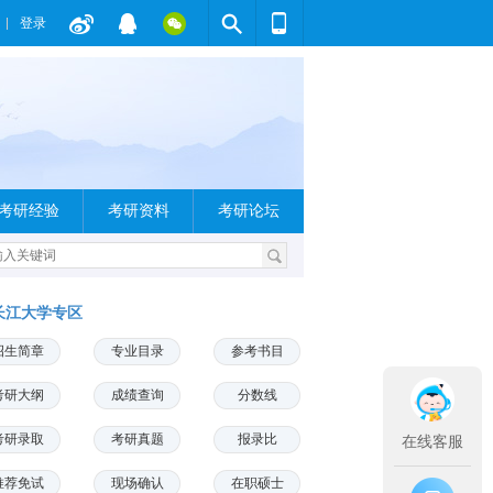
登录
考研经验
考研资料
考研论坛
长江大学专区
招生简章
专业目录
参考书目
考研大纲
成绩查询
分数线
考研录取
考研真题
报录比
在线客服
推荐免试
现场确认
在职硕士