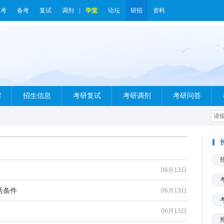
报考
备考
复试
调剂
学堂
论坛
研招
资料
绍
招生信息
考研复试
考研调剂
考研问答
06月13日
活条件
06月13日
06月13日