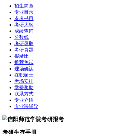
招生简章
专业目录
参考书目
考研大纲
成绩查询
分数线
考研录取
考研真题
报录比
推荐免试
现场确认
在职硕士
考场安排
学费奖助
联系方式
专业介绍
专业课辅导
考研生存手册