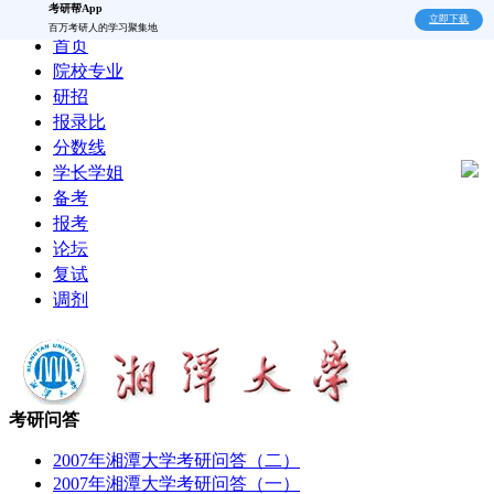
考研帮App
立即下载
百万考研人的学习聚集地
首页
院校专业
研招
报录比
分数线
学长学姐
备考
报考
论坛
复试
调剂
考研问答
2007年湘潭大学考研问答（二）
2007年湘潭大学考研问答（一）