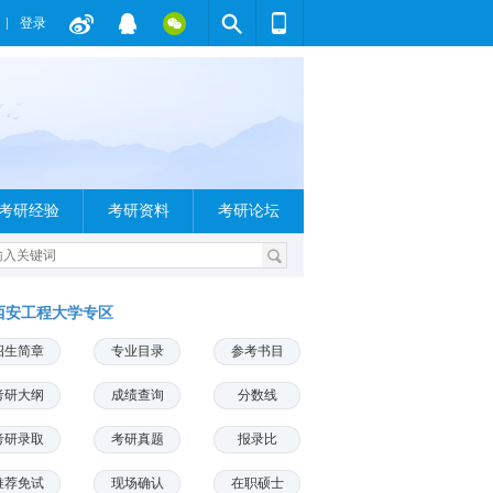
登录
考研经验
考研资料
考研论坛
西安工程大学专区
招生简章
专业目录
参考书目
考研大纲
成绩查询
分数线
考研录取
考研真题
报录比
推荐免试
现场确认
在职硕士