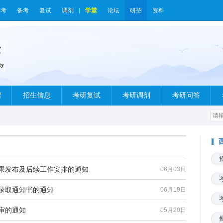
报考
备考
复试
调剂
学堂
论坛
研招
资料
绍
招生信息
考研复试
考研调剂
考研问答
结果发布及后续工作安排的通知
06月03日
生录取通知书的通知
06月19日
审的通知
05月20日