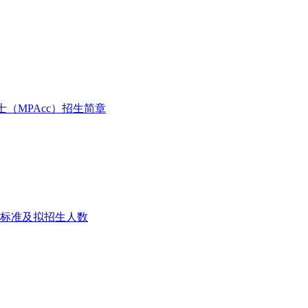
士（MPAcc）招生简章
费标准及拟招生人数