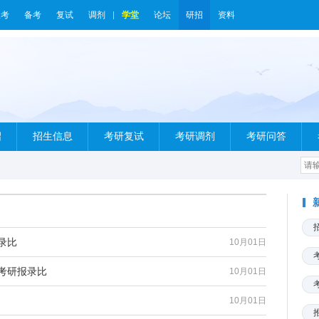
报考
备考
复试
调剂
学堂
论坛
研招
资料
绍
招生信息
考研复试
考研调剂
考研问答
录比
10月01日
学考研报录比
10月01日
10月01日