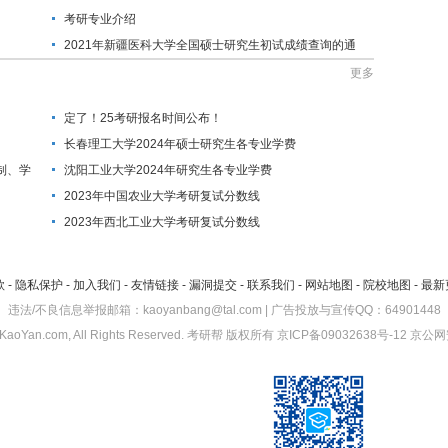
考研专业介绍
2021年新疆医科大学全国硕士研究生初试成绩查询的通
知
更多
定了！25考研报名时间公布！
长春理工大学2024年硕士研究生各专业学费
制、学
沈阳工业大学2024年研究生各专业学费
2023年中国农业大学考研复试分数线
2023年西北工业大学考研复试分数线
款
-
隐私保护
-
加入我们
-
友情链接
-
漏洞提交
-
联系我们
-
网站地图
-
院校地图
-
最新
违法/不良信息举报邮箱：kaoyanbang@tal.com | 广告投放与宣传QQ：64901448
KaoYan.com, All Rights Reserved.
考研帮
版权所有
京ICP备09032638号-12
京公网安