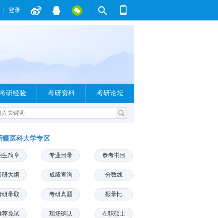
登录
考研经验
考研资料
考研论坛
新疆医科大学专区
招生简章
专业目录
参考书目
考研大纲
成绩查询
分数线
考研录取
考研真题
报录比
推荐免试
现场确认
在职硕士