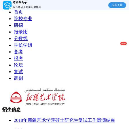
考研帮App
立即下载
百万考研人的学习聚集地
首页
院校专业
研招
报录比
分数线
学长学姐
备考
报考
论坛
复试
调剂
招生信息
2018年新疆艺术学院硕士研究生复试工作圆满结束