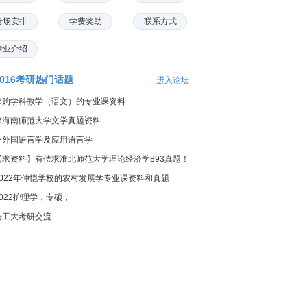
考场安排
学费奖助
联系方式
专业介绍
2016考研热门话题
进入论坛
求购学科教学（语文）的专业课资料
求海南师范大学文学真题资料
外外国语言学及应用语言学
【求资料】有偿求淮北师范大学理论经济学893真题！
2022年仲恺学校的农村发展学专业课资料和真题
2022护理学，专硕，
陆工大考研交流