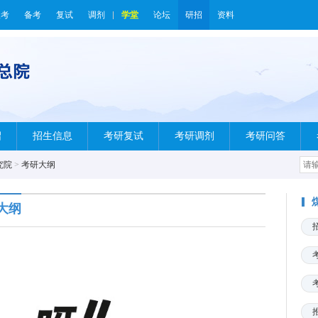
报考
备考
复试
调剂
学堂
论坛
研招
资料
绍
招生信息
考研复试
考研调剂
考研问答
究院
>
考研大纲
大纲