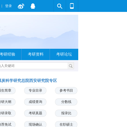
登录
考研经验
考研资料
考研论坛
煤炭科学研究总院西安研究院专区
招生简章
专业目录
参考书目
考研大纲
成绩查询
分数线
考研录取
考研真题
报录比
推荐免试
现场确认
在职硕士