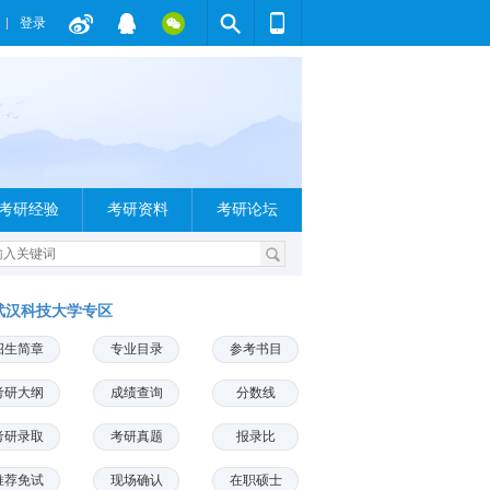
登录
考研经验
考研资料
考研论坛
武汉科技大学专区
招生简章
专业目录
参考书目
考研大纲
成绩查询
分数线
考研录取
考研真题
报录比
推荐免试
现场确认
在职硕士