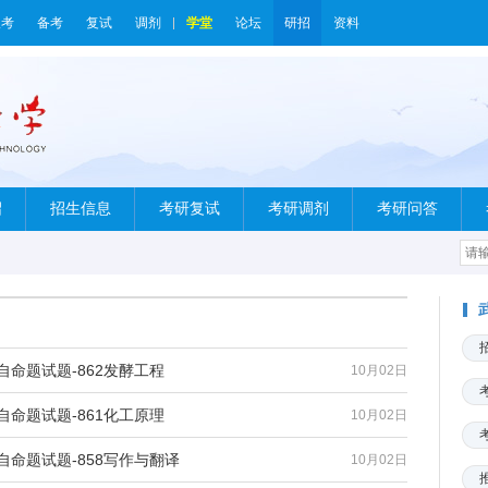
报考
备考
复试
调剂
学堂
论坛
研招
资料
绍
招生信息
考研复试
考研调剂
考研问答
自命题试题-862发酵工程
10月02日
自命题试题-861化工原理
10月02日
自命题试题-858写作与翻译
10月02日