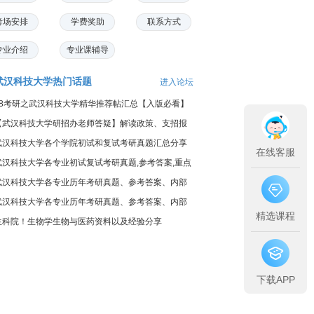
考场安排
学费奖助
联系方式
专业介绍
专业课辅导
武汉科技大学热门话题
进入论坛
18考研之武汉科技大学精华推荐帖汇总【入版必看】
【武汉科技大学研招办老师答疑】解读政策、支招报
名
武汉科技大学各个学院初试和复试考研真题汇总分享
在线客服
武汉科技大学各专业初试复试考研真题,参考答案,重点
范围
武汉科技大学各专业历年考研真题、参考答案、内部
笔记
武汉科技大学各专业历年考研真题、参考答案、内部
精选课程
笔记
生科院！生物学生物与医药资料以及经验分享
下载APP