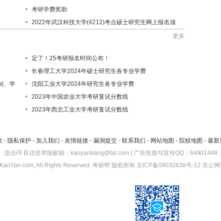
考研学费奖助
2022年武汉科技大学(4212)考点硕士研究生网上报名须
知
更多
定了！25考研报名时间公布！
长春理工大学2024年硕士研究生各专业学费
制、学
沈阳工业大学2024年研究生各专业学费
2023年中国农业大学考研复试分数线
2023年西北工业大学考研复试分数线
款
-
隐私保护
-
加入我们
-
友情链接
-
漏洞提交
-
联系我们
-
网站地图
-
院校地图
-
最新
违法/不良信息举报邮箱：kaoyanbang@tal.com | 广告投放与宣传QQ：64901448
KaoYan.com, All Rights Reserved.
考研帮
版权所有
京ICP备09032638号-12
京公网安