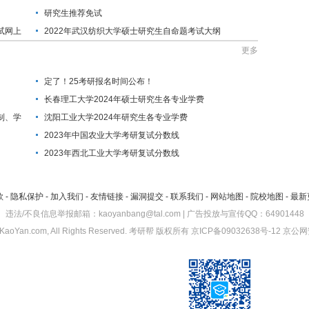
研究生推荐免试
试网上
2022年武汉纺织大学硕士研究生自命题考试大纲
更多
定了！25考研报名时间公布！
长春理工大学2024年硕士研究生各专业学费
制、学
沈阳工业大学2024年研究生各专业学费
2023年中国农业大学考研复试分数线
2023年西北工业大学考研复试分数线
款
-
隐私保护
-
加入我们
-
友情链接
-
漏洞提交
-
联系我们
-
网站地图
-
院校地图
-
最新
违法/不良信息举报邮箱：kaoyanbang@tal.com | 广告投放与宣传QQ：64901448
KaoYan.com, All Rights Reserved.
考研帮
版权所有
京ICP备09032638号-12
京公网安