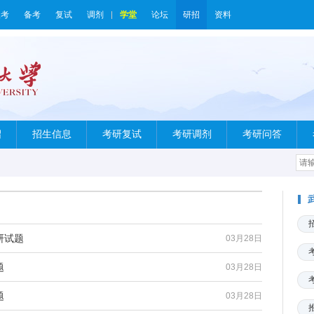
报考
备考
复试
调剂
学堂
论坛
研招
资料
绍
招生信息
考研复试
考研调剂
考研问答
研试题
03月28日
题
03月28日
题
03月28日