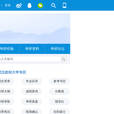
登录
考研经验
考研资料
考研论坛
武汉纺织大学专区
招生简章
专业目录
参考书目
考研大纲
成绩查询
分数线
考研录取
考研真题
报录比
推荐免试
现场确认
在职硕士