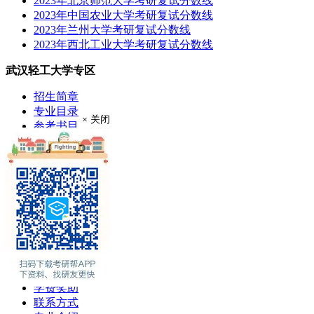
2023年北京师范大学考研复试分数线
2023年中国农业大学考研复试分数线
2023年兰州大学考研复试分数线
2023年西北工业大学考研复试分数线
武汉轻工大学专区
招生简章
专业目录
× 关闭
参考书目
考研大纲
成绩查询
分数线
考研录取
考研真题
报录比
推荐免试
现场确认
在职硕士
考场安排
学费奖助
联系方式