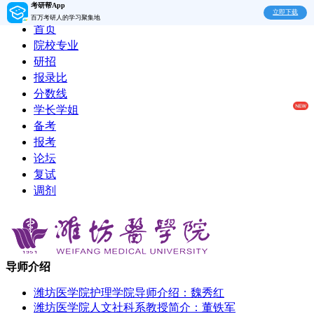
考研帮App
立即下载
百万考研人的学习聚集地
首页
院校专业
研招
报录比
分数线
学长学姐
备考
报考
论坛
复试
调剂
导师介绍
潍坊医学院护理学院导师介绍：魏秀红
潍坊医学院人文社科系教授简介：董铁军