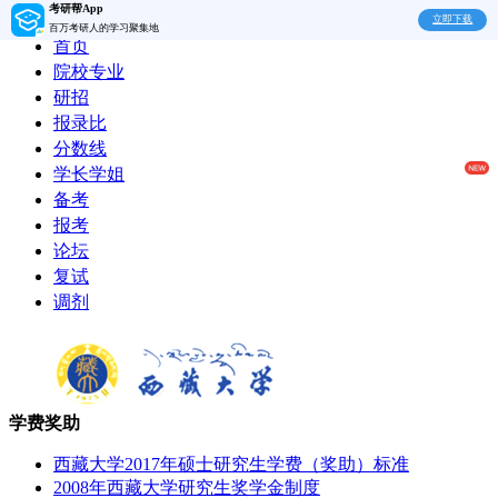
考研帮App
立即下载
百万考研人的学习聚集地
首页
院校专业
研招
报录比
分数线
学长学姐
备考
报考
论坛
复试
调剂
学费奖助
西藏大学2017年硕士研究生学费（奖助）标准
2008年西藏大学研究生奖学金制度