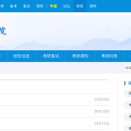
报考
备考
复试
调剂
学堂
论坛
研招
资料
绍
招生信息
考研复试
考研调剂
考研问答
10月10日
09月10日
10月11日