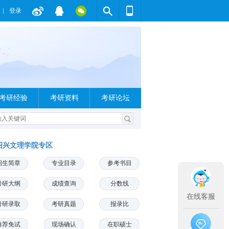
登录
考研经验
考研资料
考研论坛
绍兴文理学院专区
招生简章
专业目录
参考书目
考研大纲
成绩查询
分数线
在线客服
考研录取
考研真题
报录比
推荐免试
现场确认
在职硕士