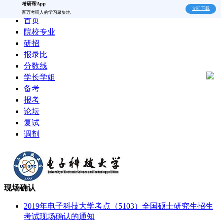
考研帮App
立即下载
百万考研人的学习聚集地
首页
院校专业
研招
报录比
分数线
学长学姐
备考
报考
论坛
复试
调剂
现场确认
2019年电子科技大学考点（5103）全国硕士研究生招生
考试现场确认的通知