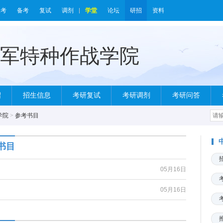
报考
备考
复试
调剂
学堂
论坛
研招
资料
绍
招生信息
考研复试
考研调剂
考研问答
学院
>
参考书目
书目
05月16日
05月16日