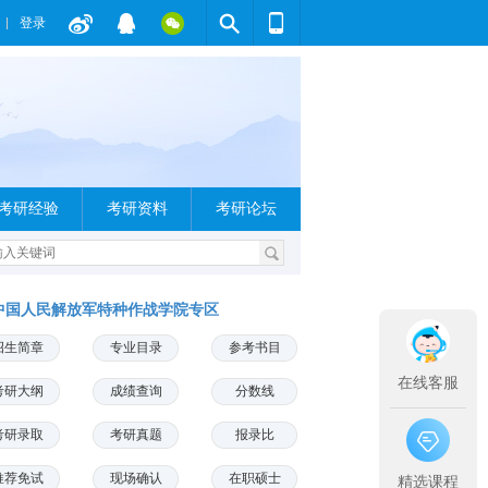
登录
考研经验
考研资料
考研论坛
中国人民解放军特种作战学院专区
招生简章
专业目录
参考书目
在线客服
考研大纲
成绩查询
分数线
考研录取
考研真题
报录比
推荐免试
现场确认
在职硕士
精选课程