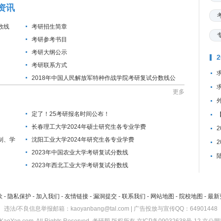
资讯
数线
考研招生简章
考研参考书目
考研大纲公示
考研联系方式
2018年中国人民解放军特种作战学院考研复试分数线公
布通知
更多
定了！25考研报名时间公布！
长春理工大学2024年硕士研究生各专业学费
制、学
沈阳工业大学2024年研究生各专业学费
2023年中国农业大学考研复试分数线
2023年西北工业大学考研复试分数线
款
-
隐私保护
-
加入我们
-
友情链接
-
漏洞提交
-
联系我们
-
网站地图
-
院校地图
-
最新
违法/不良信息举报邮箱：kaoyanbang@tal.com | 广告投放与宣传QQ：64901448