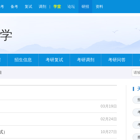
报考
备考
复试
调剂
学堂
论坛
研招
资料
绍
招生信息
考研复试
考研调剂
考研问答
目
03月19日
02月24日
试）
10月27日