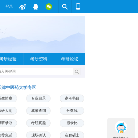
登录
考研经验
考研资料
考研论坛
天津中医药大学专区
招生简章
专业目录
参考书目
考研大纲
成绩查询
分数线
考研录取
考研真题
报录比
推荐免试
现场确认
在职硕士