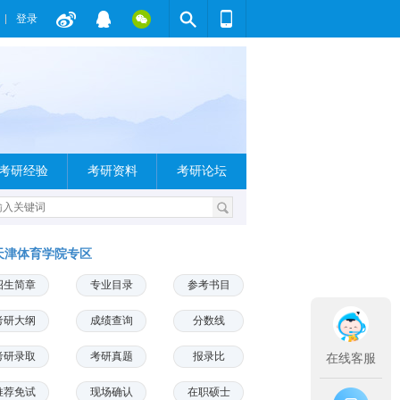
登录
考研经验
考研资料
考研论坛
天津体育学院专区
招生简章
专业目录
参考书目
考研大纲
成绩查询
分数线
考研录取
考研真题
报录比
在线客服
推荐免试
现场确认
在职硕士