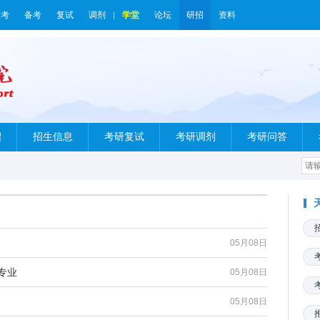
报考
备考
复试
调剂
学堂
论坛
研招
资料
绍
招生信息
考研复试
考研调剂
考研问答
05月08日
专业
05月08日
05月08日