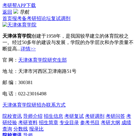
考研帮APP下载
返回
导航
首页
报考
备考
研招
论坛
复试
调剂
天津体育学院
创建于1958年，是我国较早建立的体育院校之
一。经过50多年的建设与发展，学院的办学层次和办学质量不
断提高...
详情>>
官 网：
天津体育学院研究生部
地 址：天津市河西区卫津南路51号
邮 编：300381
电 话：022-23016498
天津体育学院研招办联系方式
院校资讯
导师介绍
招生信息
考研复试
考研调剂
考研问答
考
研经验
考研资料
招生简章
专业目录
参考书目
考研大纲
成绩
查询
分数线
报录比
院校资讯
导师