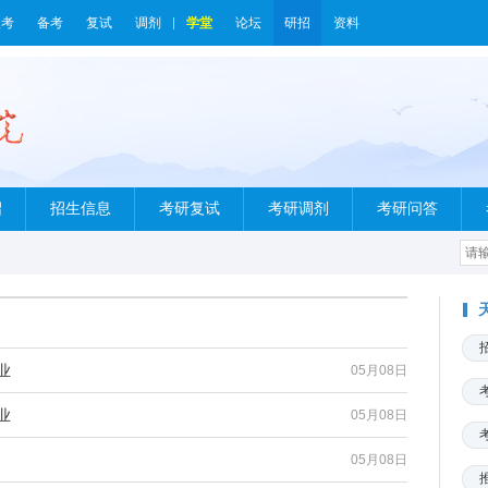
报考
备考
复试
调剂
学堂
论坛
研招
资料
绍
招生信息
考研复试
考研调剂
考研问答
业
05月08日
业
05月08日
05月08日