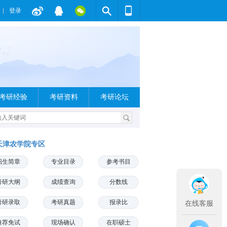
登录
考研经验
考研资料
考研论坛
天津农学院专区
招生简章
专业目录
参考书目
考研大纲
成绩查询
分数线
考研录取
考研真题
报录比
在线客服
推荐免试
现场确认
在职硕士