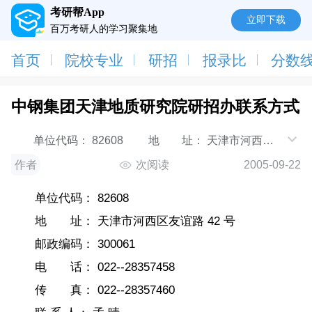
考研帮App
立即下载
百万考研人的学习聚集地
首页
院校专业
研招
报录比
分数
中钢集团天津地质研究院研招办联系方式
单位代码： 82608 地 址： 天津市河西区
友谊路 42 号 邮政编码： 300061 电 话：
作者
次阅读
2005-09-22
022--28357458 传 真： 022--28357460 联
系 人： 孟 晴
单位代码： 82608
地 址： 天津市河西区友谊路 42 号
邮政编码： 300061
电 话： 022--28357458
传 真： 022--28357460