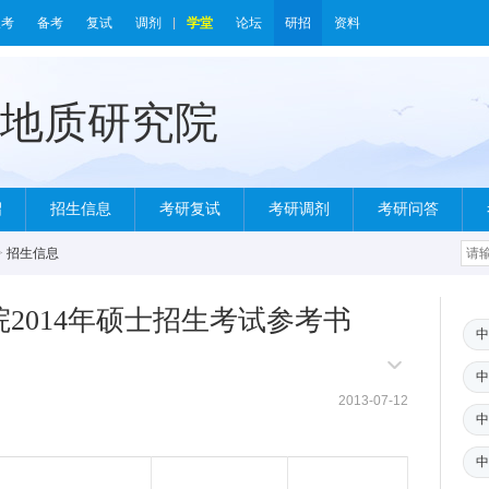
报考
备考
复试
调剂
学堂
论坛
研招
资料
绍
招生信息
考研复试
考研调剂
考研问答
>
招生信息
2014年硕士招生考试参考书
中
中
2013-07-12
中
中