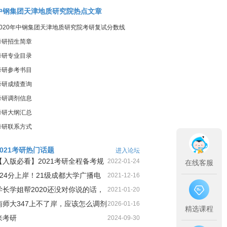
中钢集团天津地质研究院热点文章
2020年中钢集团天津地质研究院考研复试分数线
考研招生简章
考研专业目录
考研参考书目
考研成绩查询
考研调剂信息
考研大纲汇总
考研联系方式
2021考研热门话题
进入论坛
【入版必看】2021考研全程备考规
2022-01-24
在线客服
划！
424分上岸！21级成都大学广播电
2021-12-16
视第1名三跨二战上岸经
学长学姐帮2020还没对你说的话，
2021-01-20
今天这就告诉你
南师大347上不了岸，应该怎么调剂
2026-01-16
精选课程
来考研
2024-09-30