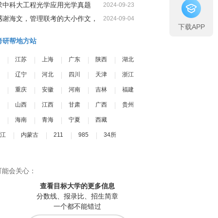
求中科大工程光学应用光学真题
2024-09-23
感谢海文，管理联考的大小作文，
2024-09-04
下载APP
我一定可以很高分
考研帮地方站
江苏
上海
广东
陕西
湖北
辽宁
河北
四川
天津
浙江
重庆
安徽
河南
吉林
福建
山西
江西
甘肃
广西
贵州
海南
青海
宁夏
西藏
江
内蒙古
211
985
34所
可能会关心：
查看目标大学
的更多信息
分数线、报录比、招生简章
一个都不能错过