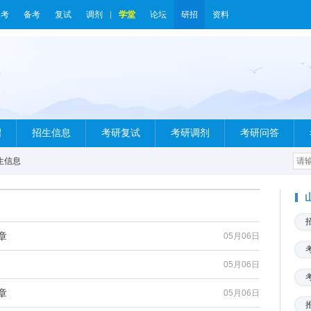
报考
备考
复试
调剂
学堂
论坛
研招
资料
绍
招生信息
考研复试
考研调剂
考研问答
生信息
章
05月06日
05月06日
章
05月06日