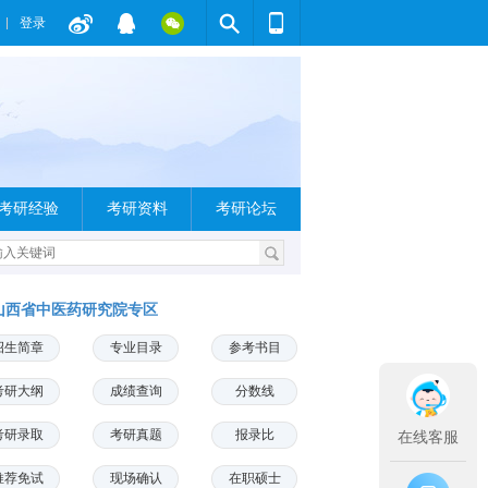
登录
考研经验
考研资料
考研论坛
山西省中医药研究院专区
招生简章
专业目录
参考书目
考研大纲
成绩查询
分数线
考研录取
考研真题
报录比
在线客服
推荐免试
现场确认
在职硕士