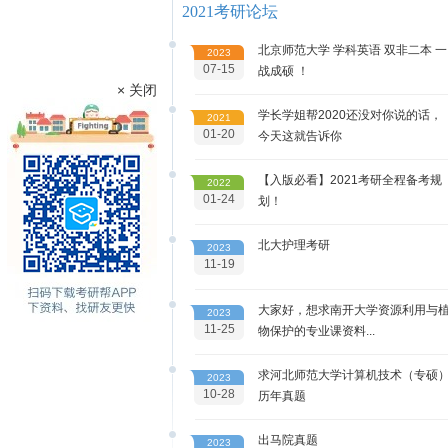
2021考研论坛
北京师范大学 学科英语 双非二本 一
2023
07-15
战成硕 ！
× 关闭
学长学姐帮2020还没对你说的话，
2021
01-20
今天这就告诉你
【入版必看】2021考研全程备考规
2022
01-24
划！
北大护理考研
2023
11-19
大家好，想求南开大学资源利用与
2023
11-25
物保护的专业课资料...
求河北师范大学计算机技术（专硕
2023
10-28
历年真题
出马院真题
2023