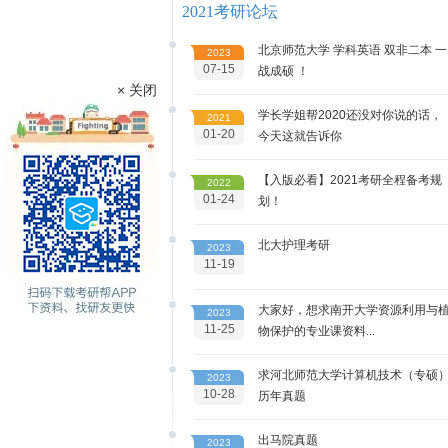
2021考研论坛
北京师范大学 学科英语 双非二本 一
2023
07-15
战成硕 ！
× 关闭
学长学姐帮2020还没对你说的话，
2021
01-20
今天这就告诉你
【入版必看】2021考研全程备考规
2022
01-24
划！
北大护理考研
2023
11-19
大家好，想求南开大学资源利用与
2023
11-25
物保护的专业课资料...
求河北师范大学计算机技术（专硕
2023
10-28
历年真题
出马院真题
2023