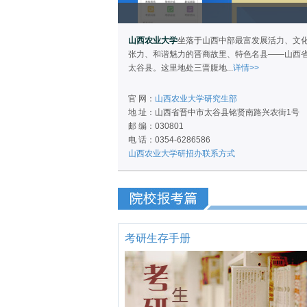
山西农业大学
坐落于山西中部最富发展活力、文
张力、和谐魅力的晋商故里、特色名县——山西
太谷县。这里地处三晋腹地...
详情>>
官 网：
山西农业大学研究生部
地 址：山西省晋中市太谷县铭贤南路兴农街1号
邮 编：030801
电 话：0354-6286586
山西农业大学研招办联系方式
考研生存手册