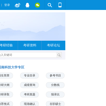
登录
考研经验
考研资料
考研论坛
西南科技大学专区
招生简章
专业目录
参考书目
考研大纲
成绩查询
分数线
考研录取
考研真题
报录比
推荐免试
现场确认
在职硕士