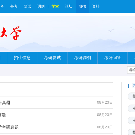
报考
备考
复试
调剂
学堂
论坛
研招
资料
绍
招生信息
考研复试
考研调剂
考研问答
研真题
08月23日
真题
08月23日
物学考研真题
08月23日