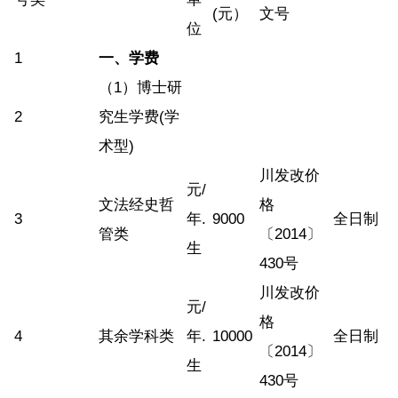
(元）
文号
位
1
一、学费
（1）博士研
2
究生学费(学
术型)
川发改价
元/
文法经史哲
格
3
年.
9000
全日制
管类
〔2014〕
生
430号
川发改价
元/
格
4
其余学科类
年.
10000
全日制
〔2014〕
生
430号