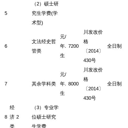
（2）硕士研
5
究生学费(学
术型)
川发改价
元/
文法经史哲
格
6
年.
7200
全日制
管类
〔2014〕
生
430号
川发改价
元/
格
7
其余学科类
年.
8000
全日制
〔2014〕
生
430号
经
（3）专业学
8
济
2
位硕士研究
类
生学费