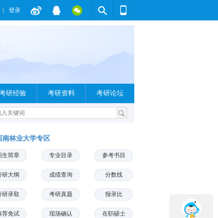
登录
考研经验
考研资料
考研论坛
西南林业大学专区
招生简章
专业目录
参考书目
考研大纲
成绩查询
分数线
考研录取
考研真题
报录比
推荐免试
现场确认
在职硕士