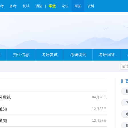
报考
备考
复试
调剂
学堂
论坛
研招
资料
绍
招生信息
考研复试
考研调剂
考研问答
分数线
04月28日
通知
12月23日
通知
12月27日