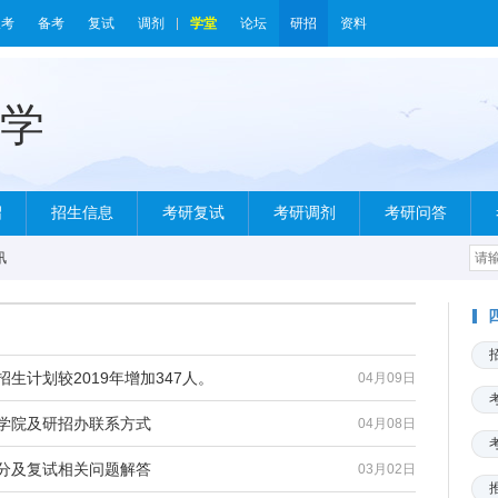
报考
备考
复试
调剂
学堂
论坛
研招
资料
绍
招生信息
考研复试
考研调剂
考研问答
讯
生计划较2019年增加347人。
04月09日
各学院及研招办联系方式
04月08日
查分及复试相关问题解答
03月02日