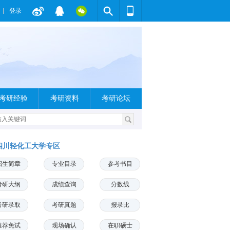
登录
考研经验
考研资料
考研论坛
四川轻化工大学专区
招生简章
专业目录
参考书目
考研大纲
成绩查询
分数线
考研录取
考研真题
报录比
推荐免试
现场确认
在职硕士